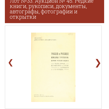
Лот №33. Аукцион № 45. Редкие
книги, рукописи, документы,
автографы, фотографии и
открытки
❯
❮