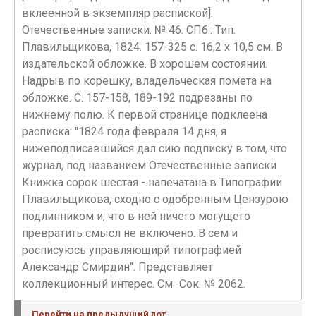
вклеенной в экземпляр распиской].
Отечественные записки. № 46. СПб.: Тип.
Плавильщикова, 1824. 157-325 с. 16,2 х 10,5 см. В
издательской обложке. В хорошем состоянии.
Надрыв по корешку, владельческая помета на
обложке. С. 157-158, 189-192 подрезаны по
нижнему полю. К первой странице подклеена
расписка: "1824 года февраля 14 дня, я
нижеподписавшийся дал сию подписку в том, что
журнал, под названием Отечественные записки
Книжка сорок шестая - напечатана в Типографии
Плавильщикова, сходно с одобренным Цензурою
подлинником и, что в ней ничего могущего
превратить смысл не включено. В сем и
росписуюсь управляющирй типографией
Александр Смирдин". Представляет
коллекционный интерес. См.-Сок. № 2062.
Перейти на предыдущий лот