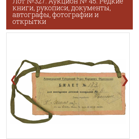
Лот №327. Аукцион № 45. Редкие
книги, рукописи, документы,
автографы, фотографии и
открытки
❯
❮