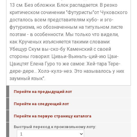
13 см. Без обложки. Блок распадается. В резко
критическом сочинении "Футуристы"от Чуковского
досталось всем представителям кубо- и эго-
футуризма, но обозначенным на титульном листе
поэтам - в особенности. Мы только что видели,
как Крученых изъясняется такими словами:
Убещур Скум вы-ско-бу Каменский с своей
стороны говорил: Цивьи-Вьиньть-ций-ию Цви-
Цвицтят Елена Гуро то же самое: Хей-тара Тере-
дере-дере... Холэ-кулэ-неэ. Это называлось у них
заумный язык".
Перейти на предыдущий лот
Перейти на следующий лот
Перейти на первую страницу каталога
Быстрый переход к произвольному лоту: