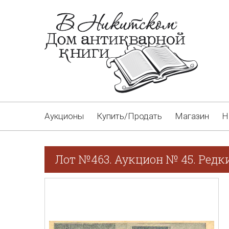
Аукционы
Купить/Продать
Магазин
Н
Лот №463. Аукцион № 45. Редк