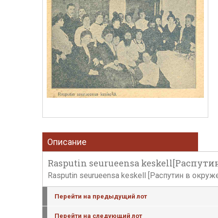
Описание
Rasputin seurueensa keskell[Распути
Rasputin seurueensa keskell [Распутин в окруже
Перейти на предыдущий лот
Перейти на следующий лот