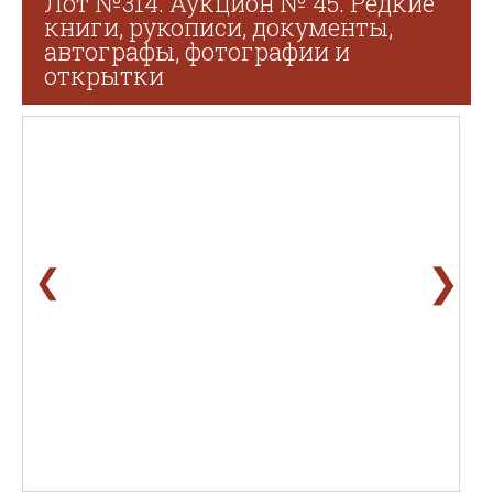
Лот №314. Аукцион № 45. Редкие
книги, рукописи, документы,
автографы, фотографии и
открытки
❯
❮