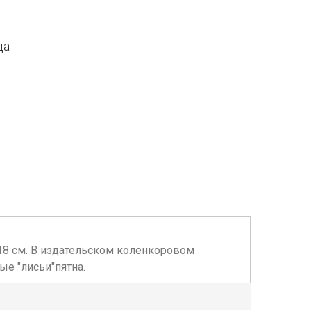
да
 х 18 см. В издательском коленкоровом
е "лисьи"пятна.