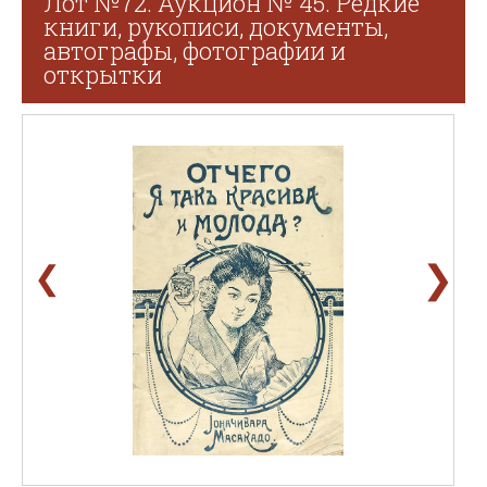
Лот №72. Аукцион № 45. Редкие
книги, рукописи, документы,
автографы, фотографии и
открытки
❯
❮