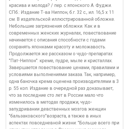
красива и молода? / пер. с японского А. Фуджи.
СПб.: Издание Т-ва Ниппон, б.г. 32 с., ил. 16,5 х 11
см. В издательской иллюстрированной обложке.
Небольшие загрязнения обложки. Как и в
современных женских журналах, повествование
начинается с описания способности с годами
сохранять японками красоту и моложавость.
Продолжается же рассказом о чудо-препаратах
"Пат-Ниппон": креме, пудре, мыле и кристаллах.
Завершается повествование ценами, правилами и
условиями выполнениями заказа. Так, например,
одна баночка крема оценена производителями в 3
р. 55 коп. Издание в очередной раз доказывает,
что за последние сто лет в России мало что
изменилось в методах продажи, чудо-
запудривании девственных мозгов женщин
"бальзаковского"возраста, а также в иных
аспектах повседневной жизни: "Больше всего при