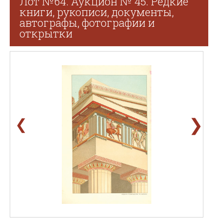
Лот №64. Аукцион № 45. Редкие
книги, рукописи, документы,
автографы, фотографии и
открытки
❯
❮