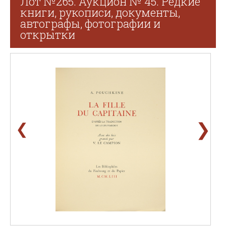
Лот №265. Аукцион № 45. Редкие
книги, рукописи, документы,
автографы, фотографии и
открытки
❯
❮