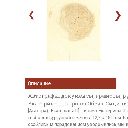
❯
❮
Описание
Автографы, документы, грамоты, ру
Екатерины II королю Обеих Сицилий 
[Автограф Екатерины II] Письмо Екатерины II к
гербовой сургучной печатью. 12,2 х 18,3 см.
особливым порадованием уведомились мы из 