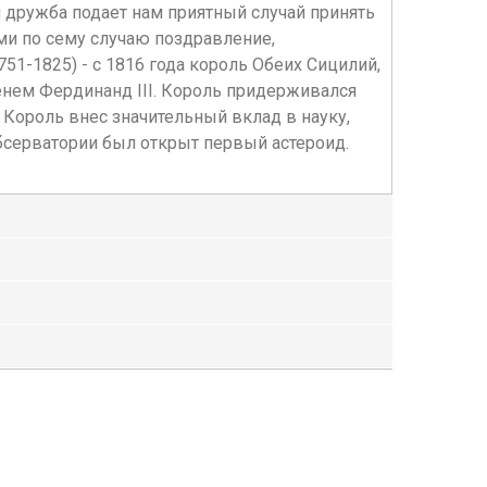
дружба подает нам приятный случай принять
ми по сему случаю поздравление,
1-1825) - с 1816 года король Обеих Сицилий,
енем Фердинанд III. Король придерживался
 Король внес значительный вклад в науку,
обсерватории был открыт первый астероид.