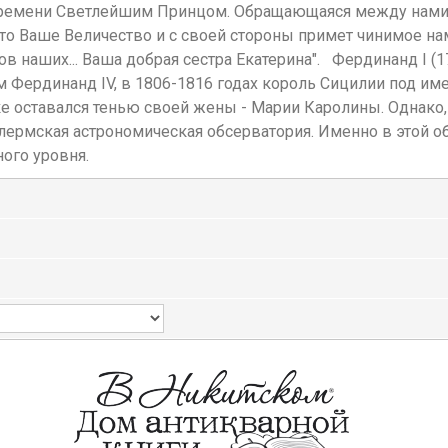
бремени Светлейшим Принцом. Обращающаяся между нами 
что Ваше Величество и с своей стороны примет чинимое на
наших... Ваша добрая сестра Екатерина". Фердинанд I (175
м Фердинанд IV, в 1806-1816 годах король Сицилии под им
е оставался тенью своей жены - Марии Каролины. Однако,
лермская астрономическая обсерватория. Именно в этой 
ого уровня.