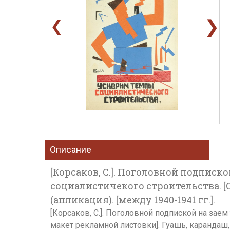
❯
❮
Описание
[Корсаков, С.]. Поголовной подписк
социалистичекого строительства. [
(апликация). [между 1940-1941 гг.].
[Корсаков, С.]. Поголовной подпиской на зае
макет рекламной листовки]. Гуашь, карандаш, ц