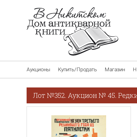
Аукционы
Купить/Продать
Магазин
Н
Лот №352. Аукцион № 45. Редк