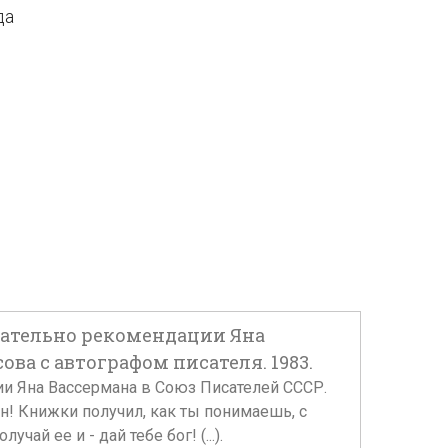
да
сательно рекомендации Яна
а с автографом писателя. 1983.
и Яна Вассермана в Союз Писателей СССР.
Ян! Книжки получил, как ты понимаешь, с
й ее и - дай тебе бог! (...).