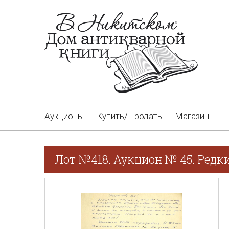
Аукционы
Купить/Продать
Магазин
Н
Лот №418. Аукцион № 45. Редк