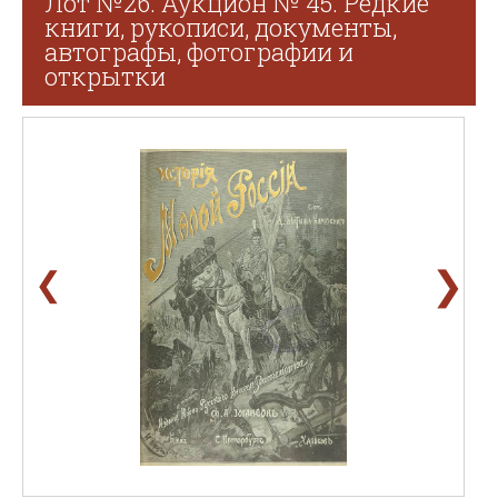
Лот №26. Аукцион № 45. Редкие
книги, рукописи, документы,
автографы, фотографии и
открытки
❯
❮