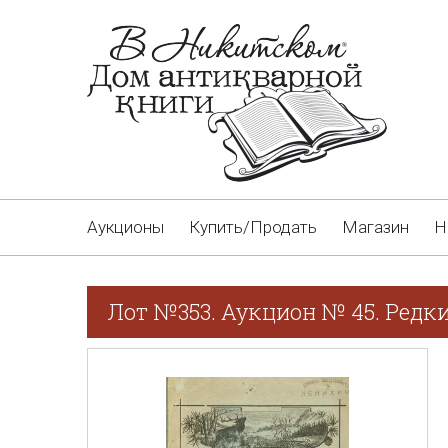
Аукционы
Купить/Продать
Магазин
Н
Лот №353. Аукцион № 45. Редк