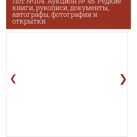
Лот №104. Аукцион № 45. Редкие
книги, рукописи, документы,
автографы, фотографии и
открытки
❯
❮