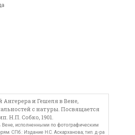
да
 Ангерера и Гешеля в Вене,
льностей с натуры. Посвящается
. Н.П. Собко, 1901.
 в Вене, исполненными по фотографическим
м. СПб.: Издание Н.С. Аскарханова; тип. д-ра