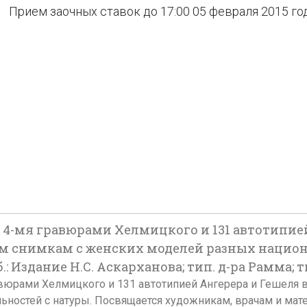
Прием заочных ставок до 17:00 05 февраля 2015 го
 С 4-мя гравюрами Хелмицкого и 131 автотипией
 снимкам с женских моделей разных национа
Издание Н.С. Аскарханова; тип. д-ра Рамма; тип
гравюрами Хелмицкого и 131 автотипией Ангерера и Гешеля
остей с натуры. Посвящается художникам, врачам и матеря