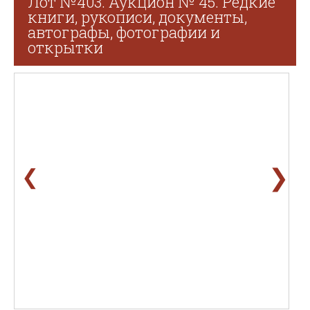
Лот №403. Аукцион № 45. Редкие
книги, рукописи, документы,
автографы, фотографии и
открытки
❯
❮