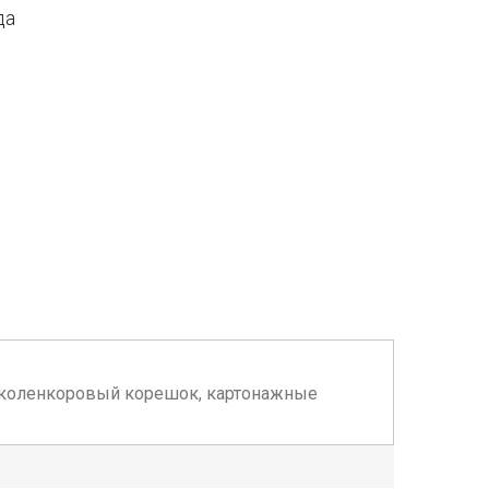
да
ете: коленкоровый корешок, картонажные