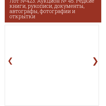
Лот №423. Аукцион № 45. Редкие
книги, рукописи, документы,
автографы, фотографии и
открытки
❯
❮