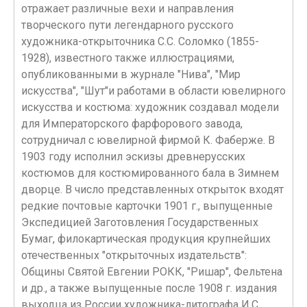
отражает различные вехи и направления
творческого пути легендарного русского
художника-открыточника С.С. Соломко (1855-
1928), известного также иллюстрациями,
опубликованными в журнале "Нива", "Мир
искусства", "Шут"и работами в области ювелирного
искусства и костюма: художник создавал модели
для Императорского фарфорового завода,
сотрудничал с ювелирной фирмой К. Фаберже. В
1903 году исполнил эскизы древнерусских
костюмов для костюмированного бала в Зимнем
дворце. В число представленных открыток входят
редкие почтовые карточки 1901 г., выпущенные
Экспедицией Заготовления Государственных
Бумаг, филокартическая продукция крупнейших
отечественных "открыточных издательств":
Общины Святой Евгении РОКК, "Ришар", Фельтена
и др., а также выпущенные после 1908 г. издания
выходца из России художника-литографа И.С.