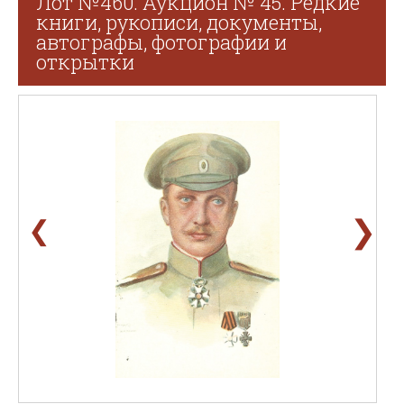
Лот №460. Аукцион № 45. Редкие
книги, рукописи, документы,
автографы, фотографии и
открытки
❯
❮