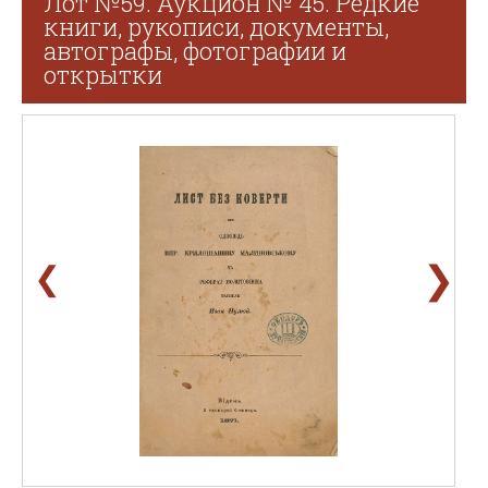
Лот №59. Аукцион № 45. Редкие
книги, рукописи, документы,
автографы, фотографии и
открытки
❯
❮