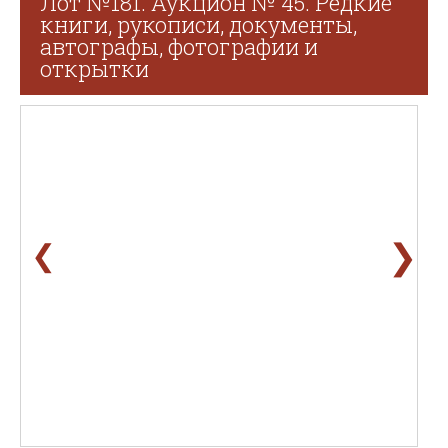
Лот №181. Аукцион № 45. Редкие
книги, рукописи, документы,
автографы, фотографии и
открытки
❯
❮