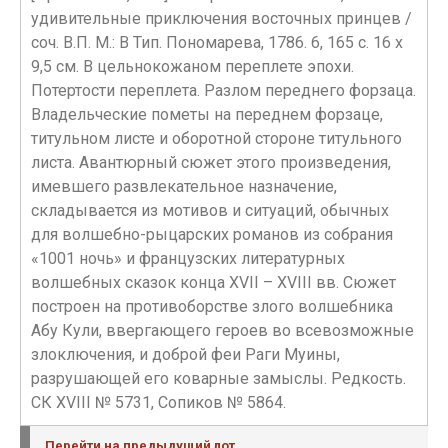
удивительные приключения восточных принцев /
соч. В.П. М.: В Тип. Пономарева, 1786. 6, 165 с. 16 х
9,5 см. В цельнокожаном переплете эпохи.
Потертости переплета. Разлом переднего форзаца.
Владельческие пометы на переднем форзаце,
титульном листе и оборотной стороне титульного
листа. Авантюрный сюжет этого произведения,
имевшего развлекательное назначение,
складывается из мотивов и ситуаций, обычных
для волшебно-рыцарских романов из собрания
«1001 ночь» и французских литературных
волшебных сказок конца XVII – XVIII вв. Сюжет
построен на противоборстве злого волшебника
Абу Кули, ввергающего героев во всевозможные
злоключения, и доброй феи Раги Муины,
разрушающей его коварные замыслы. Редкость.
СК XVIII № 5731, Сопиков № 5864.
Перейти на предыдущий лот