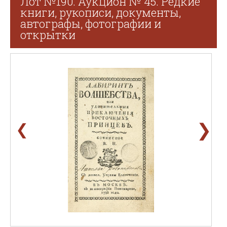
Лот №190. Аукцион № 45. Редкие
книги, рукописи, документы,
автографы, фотографии и
открытки
❯
❮