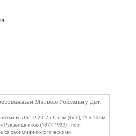
да
дресованный Матвею Ройзману.Дат.
ну. Дат. 1920. 7 х 6,5 см (фот.); 22 х 14 см
ч Рукавишников (1877-1930) - поэт-
авился своими филологическими