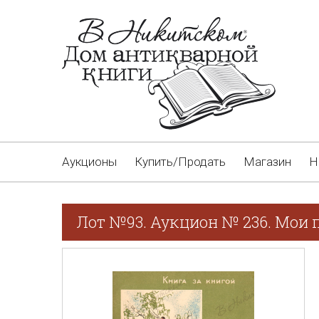
Аукционы
Купить/Продать
Магазин
Н
Лот №93. Аукцион № 236. Мои п