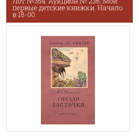
Лот №354. Аукцион № 236. Мои
первые детские книжки. Начало
в 18-00