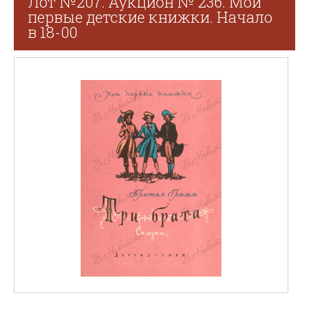
Лот №207. Аукцион № 236. Мои
первые детские книжки. Начало
в 18-00