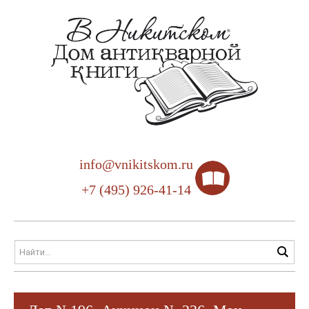
info@vnikitskom.ru
+7 (495) 926-41-14