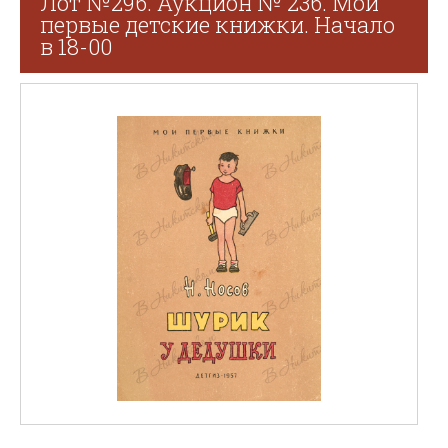
Лот №296. Аукцион № 236. Мои
первые детские книжки. Начало
в 18-00