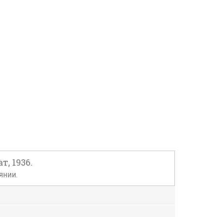
т, 1936.
янии.