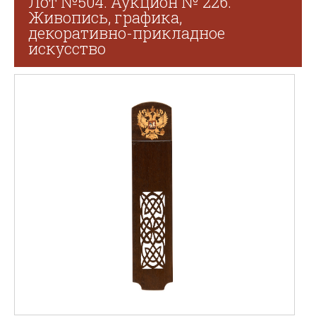
Лот №504. Аукцион № 226.
Живопись, графика,
декоративно-прикладное
искусство