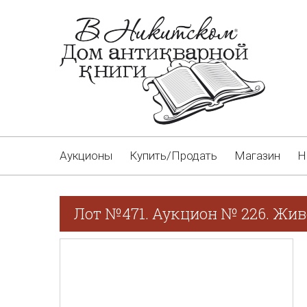
Аукционы
Купить/Продать
Магазин
Н
Лот №471. Аукцион № 226. Жив