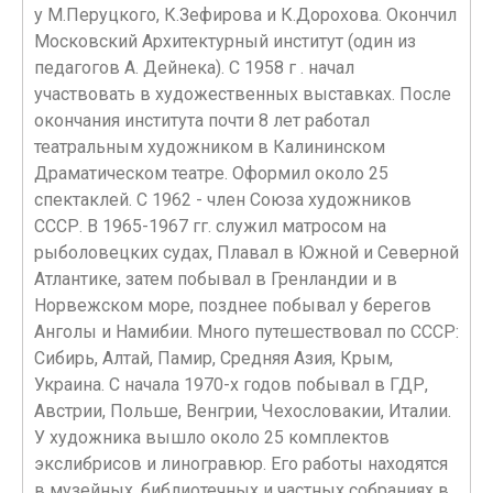
у М.Перуцкого, К.Зефирова и К.Дорохова. Окончил
Московский Архитектурный институт (один из
педагогов А. Дейнека). С 1958 г . начал
участвовать в художественных выставках. После
окончания института почти 8 лет работал
театральным художником в Калининском
Драматическом театре. Оформил около 25
спектаклей. С 1962 - член Союза художников
СССР. В 1965-1967 гг. служил матросом на
рыболовецких судах, Плавал в Южной и Северной
Атлантике, затем побывал в Гренландии и в
Норвежском море, позднее побывал у берегов
Анголы и Намибии. Много путешествовал по СССР:
Сибирь, Алтай, Памир, Средняя Азия, Крым,
Украина. С начала 1970-х годов побывал в ГДР,
Австрии, Польше, Венгрии, Чехословакии, Италии.
У художника вышло около 25 комплектов
экслибрисов и линогравюр. Его работы находятся
в музейных, библиотечных и частных собраниях в