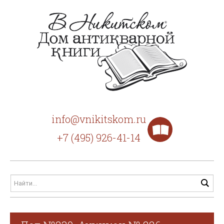
info@vnikitskom.ru
+7 (495) 926-41-14