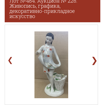
Лот №484. Аукцион № 226.
Живопись, графика,
декоративно-прикладное
искусство
❯
❮