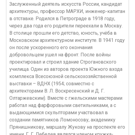
Заслуженный деятель искусств России, кандидат
архитектуры, профессор МАРХИ, инженер-капитан
в отставке. Родился в Петрограде в 1918 году,
через два года его родители переехали в Москву.
В столице прошли его детство, юность, учёба в
Московском архитектурном институте. В 1941 году
он после ускоренного его окончания
добровольцем ушeл на фронт. После войны
проектировал и строил здание Строгановского
училища. Один из авторов проекта Южного входа
комплекса Всесоюзной сельскохозяйственной
выставки – ВДНХ (1954; совместно с
архитекторами В. Л. Воскресенский и Д. Г.
Олтаржевским). Вместе с гжельскими мастерами
работал над фарфоровыми светильниками, а с
выдающимися скульпторами участвовал в
создании памятников Ломоносову, академику
Прянишникову, маршалу Жукову на проспекте его
имени. Г. Г. Лебедев являлся членом кружка-