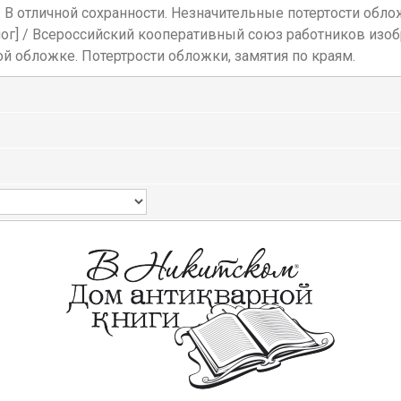
ке. В отличной сохранности. Незначительные потертости обло
алог] / Всероссийский кооперативный союз работников изо
ьской обложке. Потертрости обложки, замятия по краям.