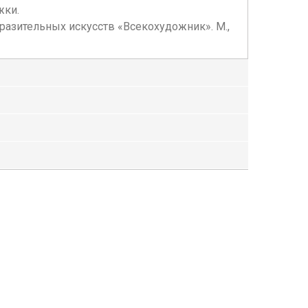
жки.
бразительных искусств «Всекохудожник». М.,