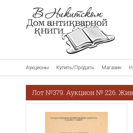
Аукционы
Купить/Продать
Магазин
Н
Лот №379. Аукцион № 226. Жив