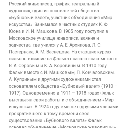
Русский живописец, график, театральный
художник, один из основателей общества
«Бубновый валет», участник объединения «Мир
искусства». Занимался в частных студиях К. Ф.
Юона и И. И. Машкова. В 1905 году поступил в
Московское училище живописи, ваяния и
зодчества, где учился у А. Е. Архипова, Л. О.
Пастернака, А. М. Васнецова. На старших курсах
сильное влияние на Фалька оказало знакомство с
В. А. Серовым и К. А. Коровиным. В 1910 году
Фальк вместе с И. Машковым, П. Кончаловским,
А. Куприным и другими художниками стал
основателем общества «Бубновый валет» (1910 –
1917). Одновременно в 1911 – 1918 годах Фальк
выставлял свои работы и с объединением «Мир
искусства». В 1924 году вместе с другими членами
прекратившего к тому времени свое
существование «Бубнового валета» Фальк
основал объединение «Московские живописцы».