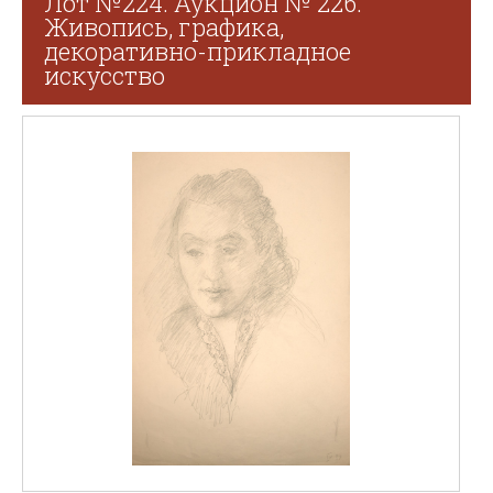
Лот №224. Аукцион № 226.
Живопись, графика,
декоративно-прикладное
искусство