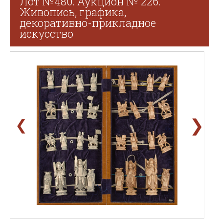
Лот №480. Аукцион № 226.
Живопись, графика,
декоративно-прикладное
искусство
❯
❮