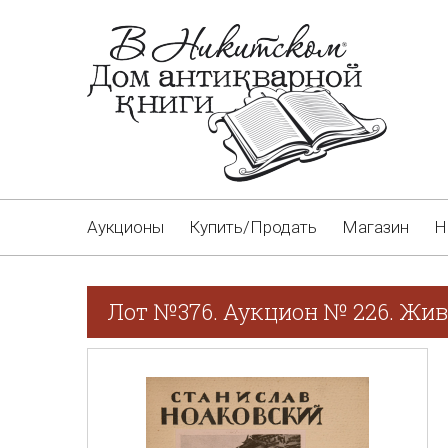
Аукционы
Купить/Продать
Магазин
Н
Лот №376. Аукцион № 226. Жив