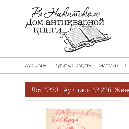
Аукционы
Купить/Продать
Магазин
Н
Лот №301. Аукцион № 226. Жив