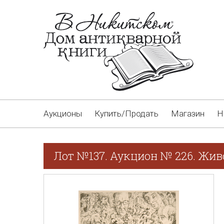
Аукционы
Купить/Продать
Магазин
Н
Лот №137. Аукцион № 226. Жив