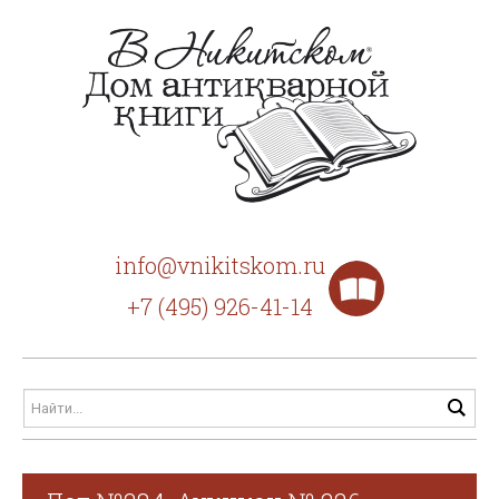
info@vnikitskom.ru
+7 (495) 926-41-14