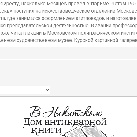
ся аресту, несколько месяцев провел в тюрьме. Летом 190
кву поступил на искусствоведческое отделение Московско
та, где занимался оформлением агитпоездов и изготовлен
лся преподавательской деятельностью. В звании професс
же читал лекции в Московском полиграфическом институт
твенном художественном музее, Курской картинной галерее