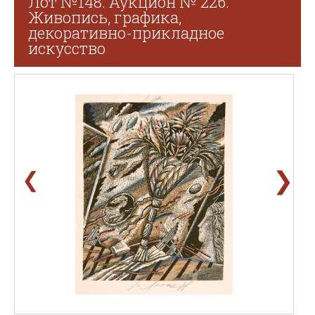
Лот №148. Аукцион № 226.
Живопись, графика,
декоративно-прикладное
искусство
❯
❮