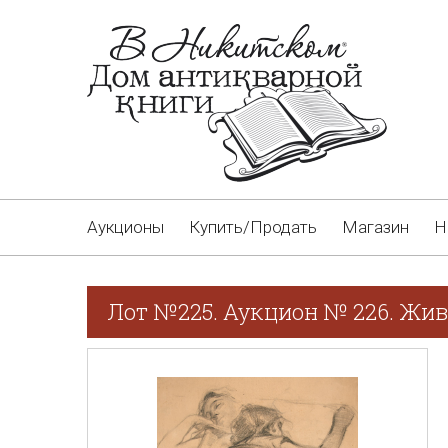
Аукционы
Купить/Продать
Магазин
Н
Лот №225. Аукцион № 226. Жив