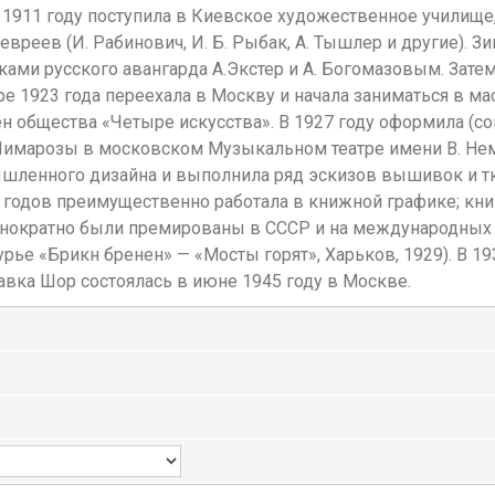
 1911 году поступила в Киевское художественное училище,
реев (И. Рабинович, И. Б. Рыбак, А. Тышлер и другие). Зи
ми русского авангарда А.Экстер и А. Богомазовым. Затем 
ре 1923 года переехала в Москву и начала заниматься в ма
ен общества «Четыре искусства». В 1927 году оформила (с
 Чимарозы в московском Музыкальном театре имени В. Не
ышленного дизайна и выполнила ряд эскизов вышивок и тк
х годов преимущественно работала в книжной графике; к
нократно были премированы в СССР и на международных в
рье «Брикн бренен» — «Мосты горят», Харьков, 1929). В 1
авка Шор состоялась в июне 1945 году в Москве.