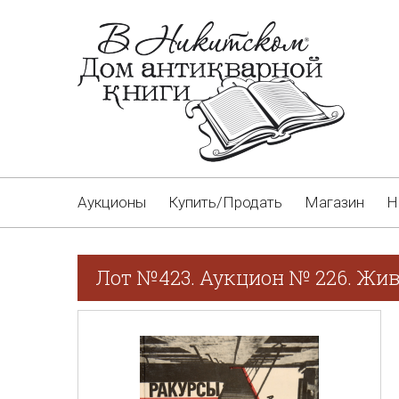
Аукционы
Купить/Продать
Магазин
Н
Лот №423. Аукцион № 226. Жив