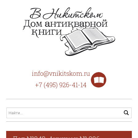
info@vnikitskom.ru
+7 (495) 926-41-14