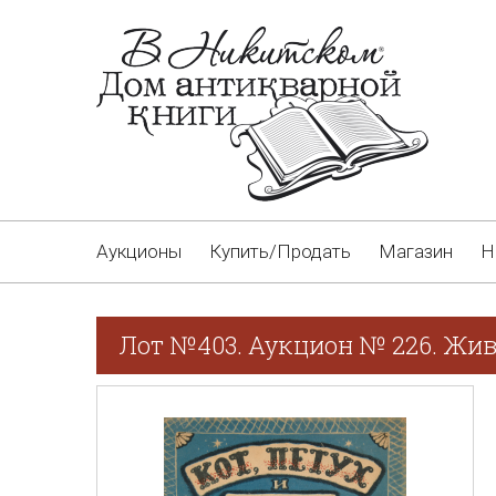
Аукционы
Купить/Продать
Магазин
Н
Лот №403. Аукцион № 226. Жив